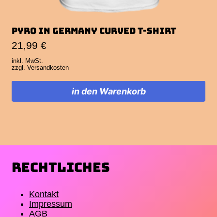
Pyro in Germany Curved T-Shirt
21,99
€
inkl. MwSt.
zzgl.
Versandkosten
in den Warenkorb
Dieses
Produkt
weist
mehrere
Varianten
auf.
Rechtliches
Die
Optionen
können
auf
Kontakt
der
Impressum
Produktseite
AGB