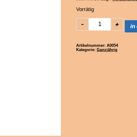
Vorrätig
-
+
in
Pyroweb Pyro
Artikelnummer:
A0054
Kategorie:
Ganzjährig