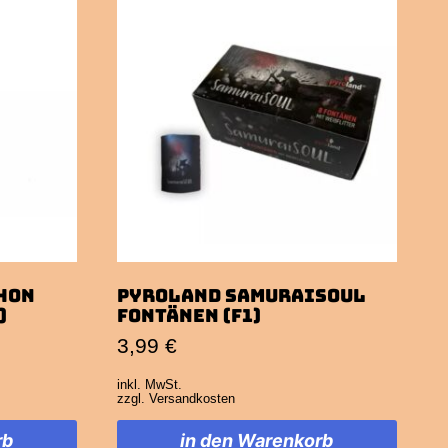
hon
Pyroland SamuraiSOUL
)
Fontänen (F1)
3,99
€
inkl. MwSt.
zzgl.
Versandkosten
rb
in den Warenkorb