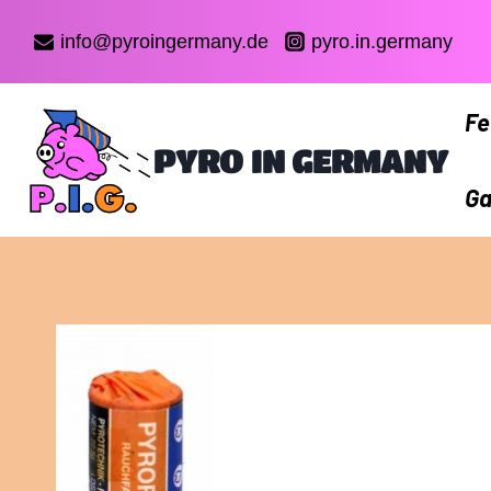
Zum
Inhalt
info@pyroingermany.de
pyro.in.germany
springen
Fe
PYRO IN GERMANY
Ga