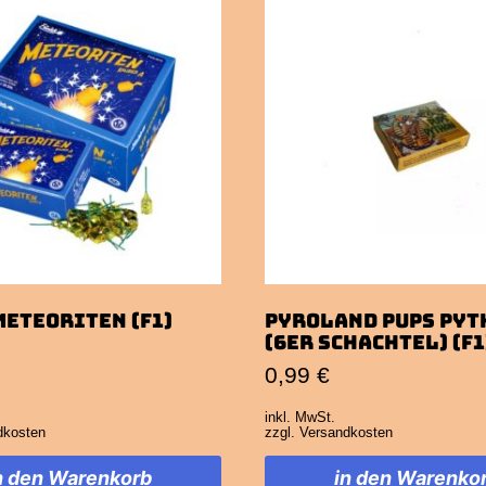
Meteoriten (F1)
Pyroland Pups Pyt
(6er Schachtel) (F1
0,99
€
inkl. MwSt.
dkosten
zzgl.
Versandkosten
n den Warenkorb
in den Warenko