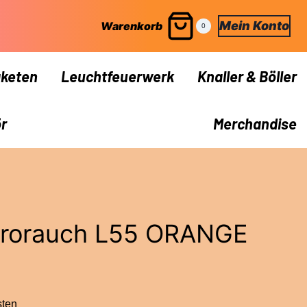
Mein Konto
Warenkorb
0
keten
Leuchtfeuerwerk
Knaller & Böller
r
Merchandise
yrorauch L55 ORANGE
sten