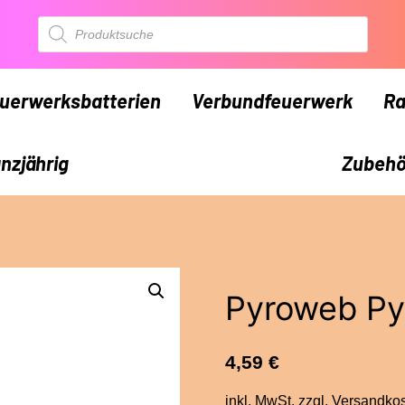
Products
search
uerwerksbatterien
Verbundfeuerwerk
Ra
nzjährig
Zubehö
Pyroweb P
4,59
€
inkl. MwSt.
zzgl.
Versandko