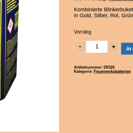
Kombinierte Blinkerbuke
in Gold, Silber, Rot, Gr
Vorrätig
-
+
in
Startrade Zwer
Artikelnummer:
D0326
Kategorie:
Feuerwerksbatterien