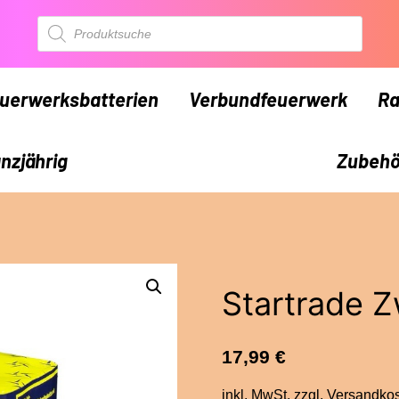
Products
search
uerwerksbatterien
Verbundfeuerwerk
Ra
nzjährig
Zubehö
Startrade Z
17,99
€
inkl. MwSt.
zzgl.
Versandko