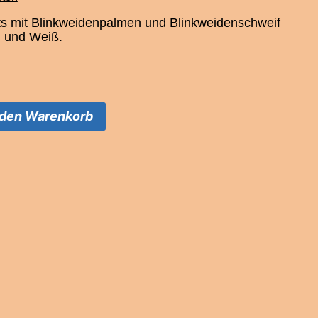
ts mit Blinkweidenpalmen und Blinkweidenschweif
ün und Weiß.
 den Warenkorb
genblinker Menge