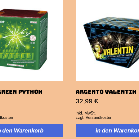
Green Python
Argento Valentin
32,99
€
inkl. MwSt.
dkosten
zzgl.
Versandkosten
n den Warenkorb
in den Warenko