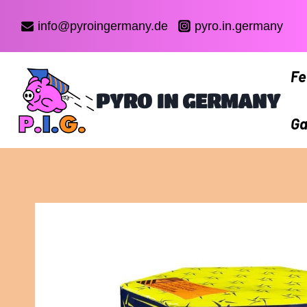
Zum
Inhalt
info@pyroingermany.de
pyro.in.germany
springen
Fe
PYRO IN GERMANY
Ga