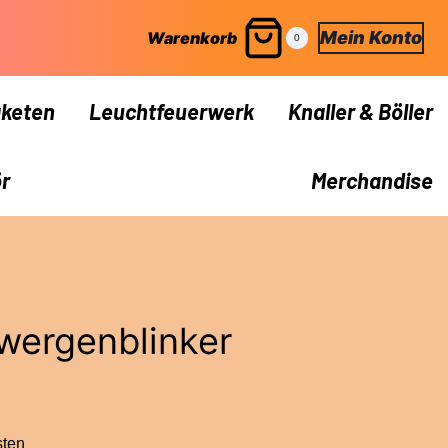
Mein Konto
Warenkorb
0
keten
Leuchtfeuerwerk
Knaller & Böller
r
Merchandise
wergenblinker
sten